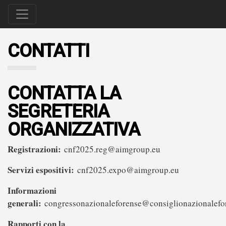
CONTATTI
CONTATTA LA
SEGRETERIA
ORGANIZZATIVA
Registrazioni:
cnf2025.reg@aimgroup.eu
Servizi espositivi:
cnf2025.expo@aimgroup.eu
Informazioni
generali:
congressonazionaleforense@consiglionazionalefor
Rapporti con la